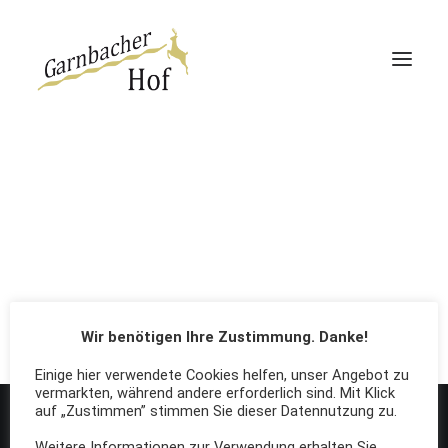
Garnbacher Hof
Haus 13 | 360°
Haus Rabenswalde
Blog Lateral Boxed
Enjoy the lateral thumb layout with
Wir benötigen Ihre Zustimmung. Danke!
fully customisable design.
Direktbucher-Vorteil
Einige hier verwendete Cookies helfen, unser Angebot zu
vermarkten, während andere erforderlich sind. Mit Klick
auf „Zustimmen” stimmen Sie dieser Datennutzung zu.
Weitere Informationen zur Verwendung erhalten Sie