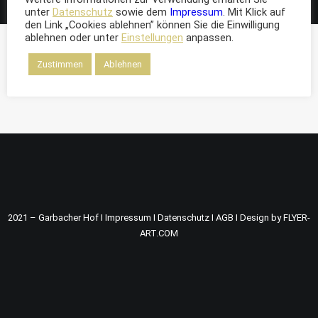
unter
Datenschutz
sowie dem
Impressum
. Mit Klick auf
den Link „Cookies ablehnen” können Sie die Einwilligung
ablehnen oder unter
Einstellungen
anpassen.
Zustimmen
Ablehnen
Nothing found.
2021 – Garbacher Hof I
Impressum
I
Datenschutz
I
AGB
I
Design by FLYER-
ART.COM