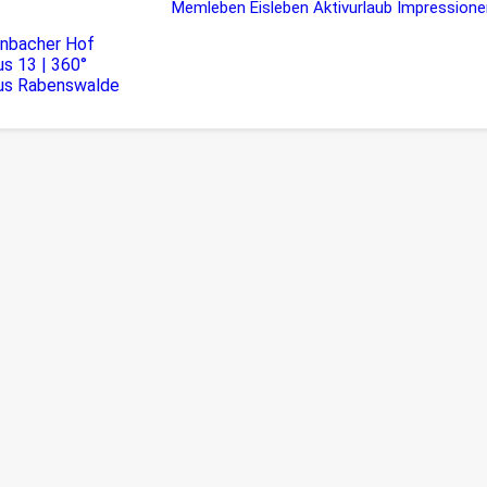
Memleben
Eisleben
Aktivurlaub
Impressione
rnbacher Hof
s 13 | 360°
us Rabenswalde