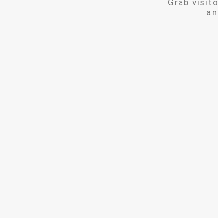
Grab visit
an