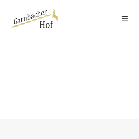
Garnbacher Hof
Haus 13 | 360°
Haus Rabenswalde
Quotes Carousel
Create responsive carousels of your
favourites Twitter & Testimonials
quotes. Carousel is completely flexible
Direktbucher-Vorteil
and customisable.