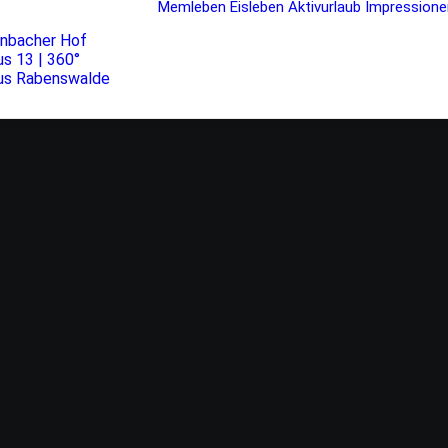
Memleben
Eisleben
Aktivurlaub
Impressione
rnbacher Hof
s 13 | 360°
us Rabenswalde