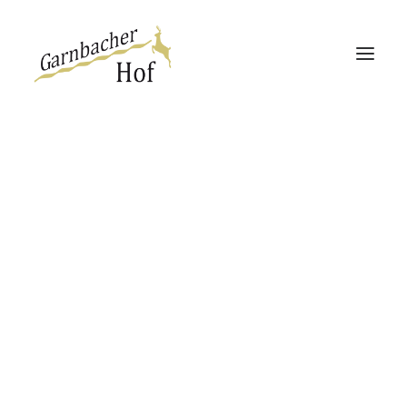
Garnbacher Hof
Haus 13 | 360°
Haus Rabenswalde
Direktbucher-Vorteil