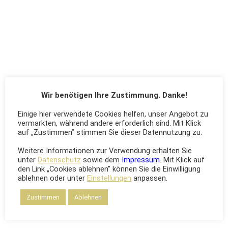
Wir benötigen Ihre Zustimmung. Danke!
Einige hier verwendete Cookies helfen, unser Angebot zu
MASSIVE OPTIONS
vermarkten, während andere erforderlich sind. Mit Klick
auf „Zustimmen” stimmen Sie dieser Datennutzung zu.
Uncode comes with pixel perfect & clean design to
Weitere Informationen zur Verwendung erhalten Sie
satisfy any needs.
unter
Datenschutz
sowie dem
Impressum
. Mit Klick auf
den Link „Cookies ablehnen” können Sie die Einwilligung
ablehnen oder unter
Einstellungen
anpassen.
Zustimmen
Ablehnen
RESPONSIVE DESIGN