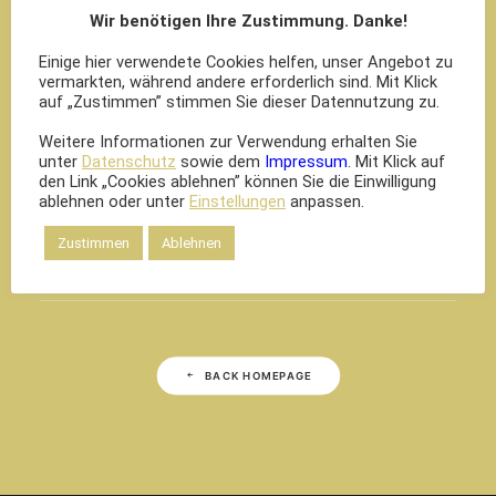
Wir benötigen Ihre Zustimmung. Danke!
Einige hier verwendete Cookies helfen, unser Angebot zu
Page Not Found
vermarkten, während andere erforderlich sind. Mit Klick
auf „Zustimmen” stimmen Sie dieser Datennutzung zu.
Weitere Informationen zur Verwendung erhalten Sie
unter
Datenschutz
sowie dem
Impressum
. Mit Klick auf
This is a completely custom 404 error page. It
den Link „Cookies ablehnen” können Sie die Einwilligung
ablehnen oder unter
Einstellungen
anpassen.
seems that page you are looking for no longer
exists.
Zustimmen
Ablehnen
BACK HOMEPAGE