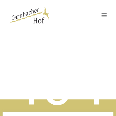
Garnbacher Hof
Haus 13 | 360°
Haus Rabenswalde
404
Direktbucher-Vorteil