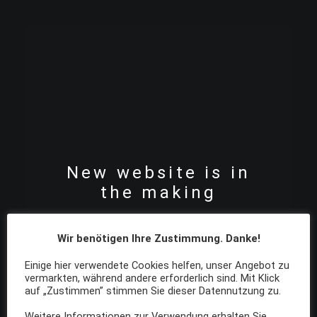
New website is in
the making
00
days
00
hours
00
minutes
00
Wir benötigen Ihre Zustimmung. Danke!
seconds
Einige hier verwendete Cookies helfen, unser Angebot zu
vermarkten, während andere erforderlich sind. Mit Klick
auf „Zustimmen” stimmen Sie dieser Datennutzung zu.
Weitere Informationen zur Verwendung erhalten Sie