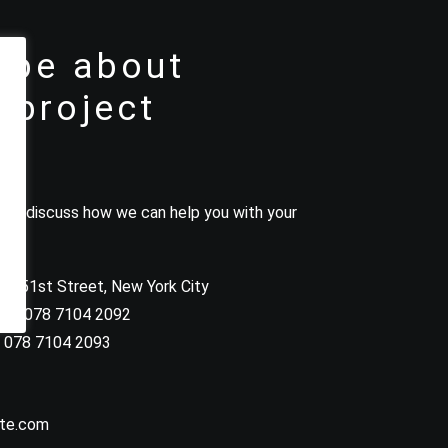
 be about
 project
e to discuss how we can help you with your
at 51st Street
,
New York City
 (0) 078 7104 2092
) 078 7104 2093
ite.com