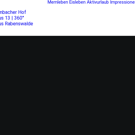
Memleben
Eisleben
Aktivurlaub
Impressione
rnbacher Hof
s 13 | 360°
us Rabenswalde