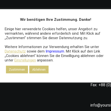
Talk
Wir benötigen Ihre Zustimmung. Danke!
your
Einige hier verwendete Cookies helfen, unser Angebot zu
vermarkten, während andere erforderlich sind. Mit Klick auf
„Zustimmen” stimmen Sie dieser Datennutzung zu.
Weitere Informationen zur Verwendung erhalten Sie unter
Datenschutz
sowie dem
Impressum
. Mit Klick auf den Link
I would lov
„Cookies ablehnen” können Sie die Einwilligung ablehnen oder
project.
unter
Einstellungen
anpassen.
Zustimmen
Ablehnen
7th Avenue 
Phone: +88
Fax: +88 (0
info@yours