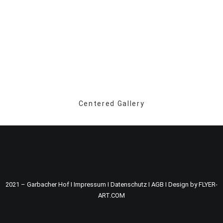
Centered Gallery
2021 – Garbacher Hof I
Impressum
I
Datenschutz
I
AGB
I
Design by FLYER-
ART.COM