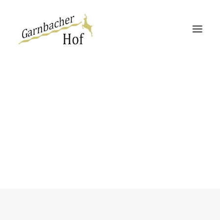
Garnbacher Hof
Haus 13 | 360°
Haus Rabenswalde
Web
This is a custom category page for
Web.
Direktbucher-Vorteil