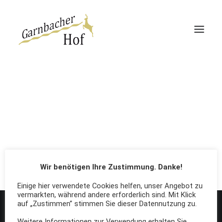
Garnbacher Hof
Haus 13 | 360°
Haus Rabenswalde
Shop Lateral
A clean layout for a stylish e-
Wir benötigen Ihre Zustimmung. Danke!
commerce.
Direktbucher-Vorteil
Einige hier verwendete Cookies helfen, unser Angebot zu
vermarkten, während andere erforderlich sind. Mit Klick
auf „Zustimmen” stimmen Sie dieser Datennutzung zu.
Weitere Informationen zur Verwendung erhalten Sie